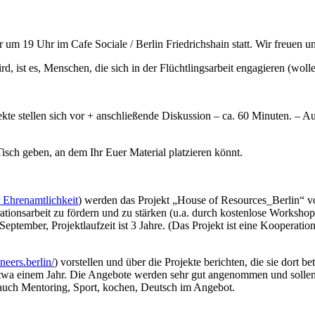
 um 19 Uhr im Cafe Sociale / Berlin Friedrichshain statt. Wir freuen
d, ist es, Menschen, die sich in der Flüchtlingsarbeit engagieren (wo
ekte stellen sich vor + anschließende Diskussion – ca. 60 Minuten. –
Tisch geben, an dem Ihr Euer Material platzieren könnt.
 Ehrenamtlichkeit
) werden das Projekt „House of Resources_Berlin“ vorste
tionsarbeit zu fördern und zu stärken (u.a. durch kostenlose Workshop
m September, Projektlaufzeit ist 3 Jahre. (Das Projekt ist eine Koopera
neers.berlin/
) vorstellen und über die Projekte berichten, die sie dort b
it etwa einem Jahr. Die Angebote werden sehr gut angenommen und solle
a. auch Mentoring, Sport, kochen, Deutsch im Angebot.