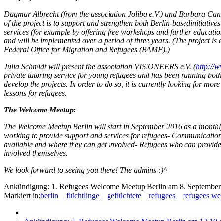
Dagmar Albrecht (from the association Joliba e.V.) und Barbara Can
of the project is to support and strengthen both Berlin-basedinitiativ
services (for example by offering free workshops and further education
and will be implemented over a period of three years. (The project 
Federal Office for Migration and Refugees (BAMF).)
Julia Schmidt will present the association VISIONEERS e.V. (
http://w
private tutoring service for young refugees and has been running both 
develop the projects. In order to do so, it is currently looking for 
lessons for refugees.
The Welcome Meetup:
The Welcome Meetup Berlin will start in September 2016 as a monthly s
working to provide support and services for refugees- Communication e
available and where they can get involved- Refugees who can provide th
involved themselves.
We look forward to seeing you there! The admins :)^
Ankündigung: 1. Refugees Welcome Meetup Berlin am 8. September
Markiert in:
berlin
flüchtlinge
geflüchtete
refugees
refugees w