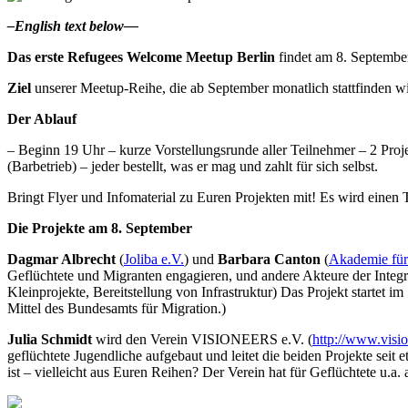
–English text below—
Das erste Refugees Welcome Meetup
Berlin
findet am 8. September
Ziel
unserer Meetup-Reihe, die ab September monatlich stattfinden wir
Der Ablauf
– Beginn 19 Uhr – kurze Vorstellungsrunde aller Teilnehmer – 2 Proj
(Barbetrieb) – jeder bestellt, was er mag und zahlt für sich selbst.
Bringt Flyer und Infomaterial zu Euren Projekten mit! Es wird einen 
Die Projekte am 8. September
Dagmar Albrecht
(
Joliba e.V.
) und
Barbara Canton
(
Akademie für
Geflüchtete und Migranten engagieren, und andere Akteure der Integra
Kleinprojekte, Bereitstellung von Infrastruktur) Das Projekt startet i
Mittel des Bundesamts für Migration.)
Julia Schmidt
wird den Verein VISIONEERS e.V. (
http://www.visio
geflüchtete Jugendliche aufgebaut und leitet die beiden Projekte se
ist – vielleicht aus Euren Reihen? Der Verein hat für Geflüchtete u.