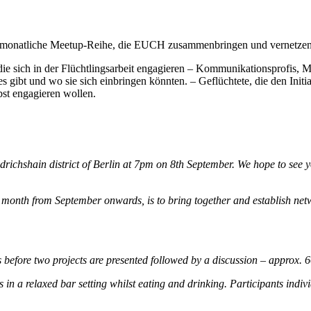
s monatliche Meetup-Reihe, die EUCH zusammenbringen und vernetzen 
 die sich in der Flüchtlingsarbeit engagieren – Kommunikationsprofis, Mu
s gibt und wo sie sich einbringen könnten. – Geflüchtete, die den Init
bst engagieren wollen.
iedrichshain district of Berlin at 7pm on 8th September. We hope to see y
a month from September onwards, is to bring together and establish net
ts before two projects are presented followed by a discussion – approx. 
in a relaxed bar setting whilst eating and drinking. Participants indiv