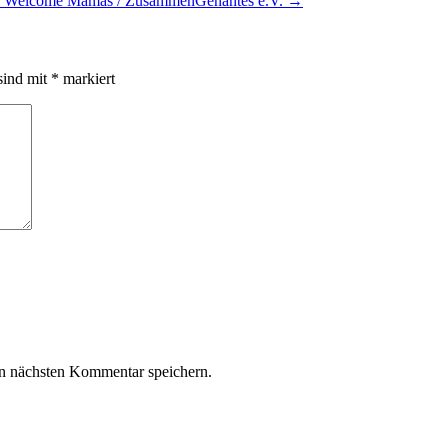
.: Welcome Mamas / ZusammenGenähtes e.V.
→
sind mit
*
markiert
n nächsten Kommentar speichern.